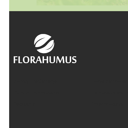
Linki w stopce
Zwroty i reklamacje
Twoje zamówien
Pytania i odpowiedzi
Ustawienia kont
Regulamin
Przechowalnia