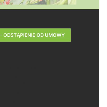
 - ODSTĄPIENIE OD UMOWY
lne warunki sprzedaży
iadczenie o
tąpieniu od umowy
tyka prywatności
 kupować?