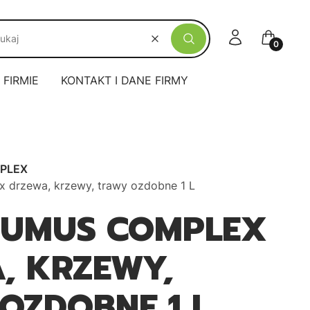
Zaloguj się
Koszyk
Wyczyść
Szukaj
 FIRMIE
KONTAKT I DANE FIRMY
PLEX
drzewa, krzewy, trawy ozdobne 1 L
HUMUS COMPLEX
, KRZEWY,
OZDOBNE 1 L