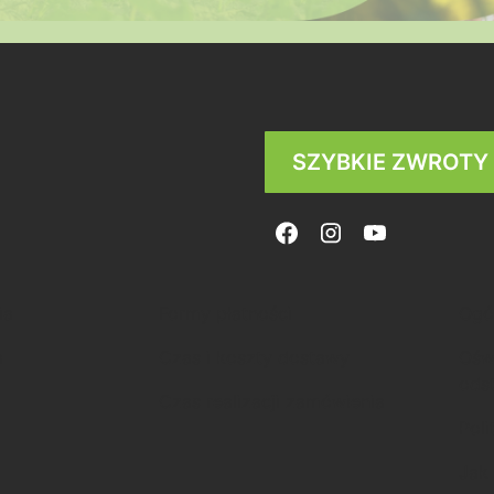
SZYBKIE ZWROTY
ia
Formy płatności
Ogó
a
Czas i koszty dostawy
Ośw
ods
Czas realizacji zamówienia
Poli
Jak