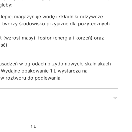
gleby:
lepiej magazynuje wodę i składniki odżywcze
.
:
tworzy środowisko przyjazne dla pożytecznych
 (wzrost masy), fosfor (energia i korzeń) oraz
ość)
.
 nasadzeń w ogrodach przydomowych, skalniakach
. Wydajne opakowanie 1 L wystarcza na
rów roztworu do podlewania.
1 L