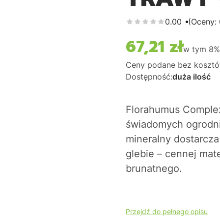
0.00
(Oceny: 
67,21 zł
Cena
w tym
8
Ceny podane bez kosztó
Dostępność:
duża ilość
Florahumus Complex
świadomych ogrodni
mineralny dostarcz
glebie – cennej mat
brunatnego.
Przejdź do pełnego opisu