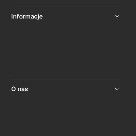
Informacje
Ogólne warunki sprzedaży
Oświadczenie o odstąpieniu od umowy
Polityka prywatności
Jak kupować?
O nas
Kontakt i dane firmy
O firmie
Nagrody i wyróżnienia