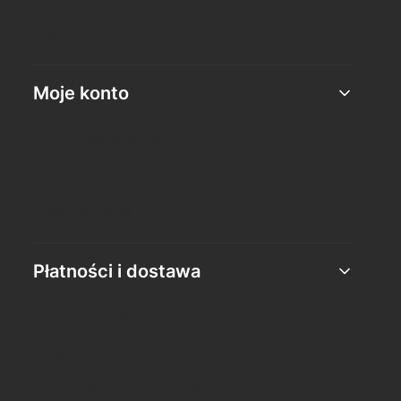
Regulamin
Moje konto
Twoje zamówienia
Ustawienia konta
Przechowalnia
Płatności i dostawa
Formy płatności
Czas i koszty dostawy
Czas realizacji zamówienia