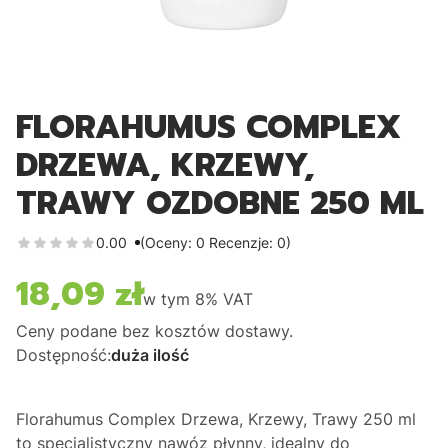
FLORAHUMUS COMPLEX
DRZEWA, KRZEWY,
TRAWY OZDOBNE 250 ML
0.00
(Oceny: 0 Recenzje: 0)
18,09 zł
Cena
w tym
8%
VAT
Ceny podane bez kosztów dostawy.
Dostępność:
duża ilość
Florahumus Complex Drzewa, Krzewy, Trawy 250 ml
to specjalistyczny nawóz płynny,
idealny do