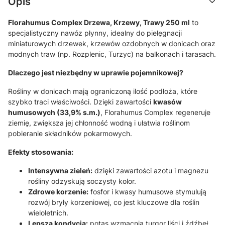
Opis
Florahumus Complex Drzewa, Krzewy, Trawy 250 ml
to
specjalistyczny nawóz płynny,
idealny do pielęgnacji
miniaturowych drzewek,
krzewów ozdobnych w donicach oraz
modnych traw (np.
Rozplenic,
Turzyc) na balkonach i tarasach.
Dlaczego jest niezbędny w uprawie pojemnikowej?
Rośliny w donicach mają ograniczoną ilość podłoża,
które
szybko traci właściwości.
Dzięki zawartości
kwasów
humusowych (33,9% s.m.)
,
Florahumus Complex regeneruje
ziemię,
zwiększa jej chłonność wodną i ułatwia roślinom
pobieranie składników pokarmowych.
Efekty stosowania:
Intensywna zieleń:
dzięki zawartości azotu i magnezu
rośliny odzyskują soczysty kolor.
Zdrowe korzenie:
fosfor i kwasy humusowe stymulują
rozwój bryły korzeniowej,
co jest kluczowe dla roślin
wieloletnich.
Lepsza kondycja:
potas wzmacnia turgor liści i źdźbeł