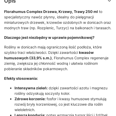
Opis
Florahumus Complex Drzewa, Krzewy, Trawy 250 ml
to
specjalistyczny nawóz płynny,
idealny do pielęgnacji
miniaturowych drzewek,
krzewów ozdobnych w donicach oraz
modnych traw (np.
Rozplenic,
Turzyc) na balkonach i tarasach.
Dlaczego jest niezbędny w uprawie pojemnikowej?
Rośliny w donicach mają ograniczoną ilość podłoża,
które
szybko traci właściwości.
Dzięki zawartości
kwasów
humusowych (33,9% s.m.)
,
Florahumus Complex regeneruje
ziemię,
zwiększa jej chłonność wodną i ułatwia roślinom
pobieranie składników pokarmowych.
Efekty stosowania:
Intensywna zieleń:
dzięki zawartości azotu i magnezu
rośliny odzyskują soczysty kolor.
Zdrowe korzenie:
fosfor i kwasy humusowe stymulują
rozwój bryły korzeniowej,
co jest kluczowe dla roślin
wieloletnich.
Lepsza kondycja:
potas wzmacnia turgor liści i źdźbeł