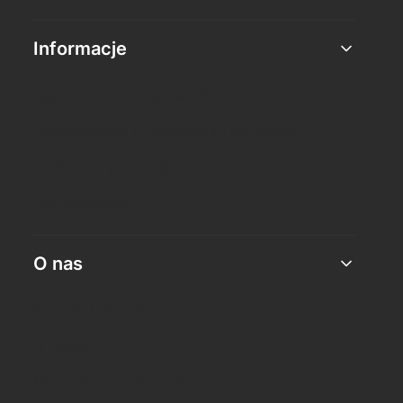
Informacje
Ogólne warunki sprzedaży
Oświadczenie o odstąpieniu od umowy
Polityka prywatności
Jak kupować?
O nas
Kontakt i dane firmy
O firmie
Nagrody i wyróżnienia