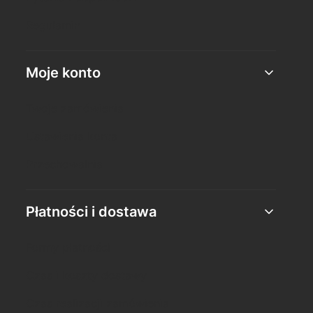
Regulamin
Moje konto
Twoje zamówienia
Ustawienia konta
Przechowalnia
Płatności i dostawa
Formy płatności
Czas i koszty dostawy
Czas realizacji zamówienia