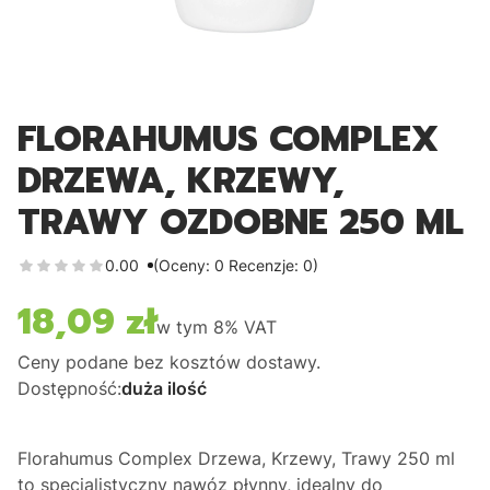
FLORAHUMUS COMPLEX
DRZEWA, KRZEWY,
TRAWY OZDOBNE 250 ML
0.00
(Oceny: 0 Recenzje: 0)
18,09 zł
Cena
w tym
8%
VAT
Ceny podane bez kosztów dostawy.
Dostępność:
duża ilość
Florahumus Complex Drzewa, Krzewy, Trawy 250 ml
to specjalistyczny nawóz płynny,
idealny do