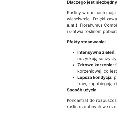
Dlaczego jest niezbędn
Rośliny w donicach mają 
właściwości.
Dzięki zawa
s.m.)
,
Florahumus Comple
i ułatwia roślinom pobi
Efekty stosowania:
Intensywna zieleń:
odzyskują soczysty 
Zdrowe korzenie:
f
korzeniowej,
co jest
Lepsza kondycja:
po
traw,
zapobiegając i
Sposób użycia
Koncentrat do rozpuszcz
roślin ozdobnych w sezo