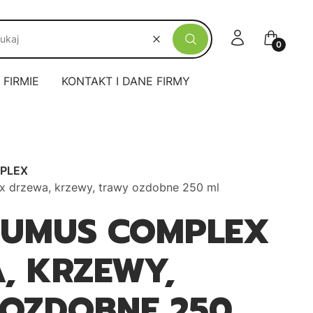
Zaloguj się
Koszyk
Wyczyść
Szukaj
 FIRMIE
KONTAKT I DANE FIRMY
PLEX
drzewa, krzewy, trawy ozdobne 250 ml
HUMUS COMPLEX
, KRZEWY,
OZDOBNE 250