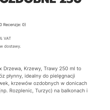
0 Recenzje: 0)
8%
VAT
w dostawy.
 Drzewa, Krzewy, Trawy 250 ml
to
óz płynny,
idealny do pielęgnacji
wek,
krzewów ozdobnych w donicach
(np.
Rozplenic,
Turzyc) na balkonach i