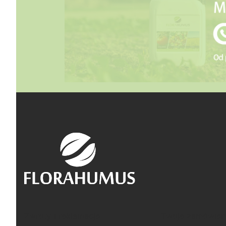
Linki w stopce
Zwroty i reklamacje
Twoje zamówien