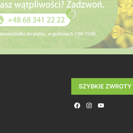
SZYBKIE ZWROTY
ia
Formy płatności
Ogó