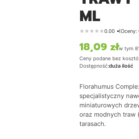
ML
0.00
(Oceny: 
18,09 zł
Cena
w tym
Ceny podane bez kosztó
Dostępność:
duża ilość
Florahumus Complex
specjalistyczny naw
miniaturowych drze
oraz modnych traw 
tarasach.