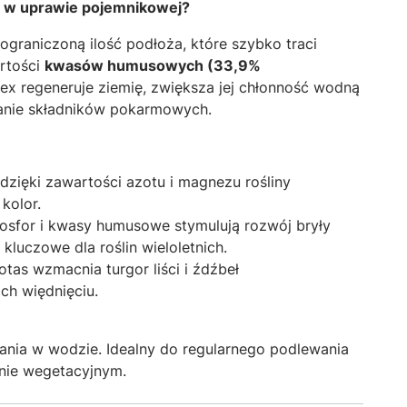
y w uprawie pojemnikowej?
ograniczoną ilość podłoża,
które szybko traci
rtości
kwasów humusowych (33,9%
x regeneruje ziemię,
zwiększa jej chłonność wodną
eranie składników pokarmowych.
dzięki zawartości azotu i magnezu rośliny
kolor.
osfor i kwasy humusowe stymulują rozwój bryły
 kluczowe dla roślin wieloletnich.
tas wzmacnia turgor liści i źdźbeł
ch więdnięciu.
ania w wodzie.
Idealny do regularnego podlewania
nie wegetacyjnym.