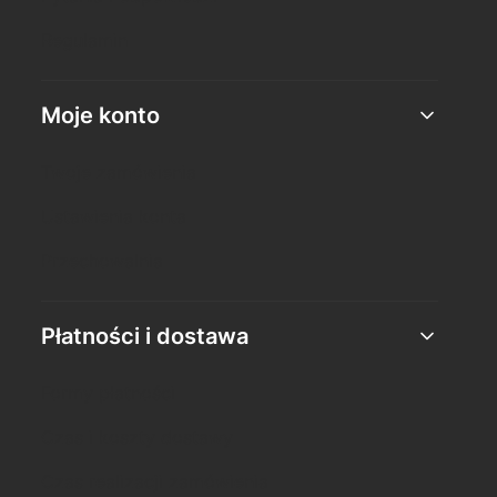
Regulamin
Moje konto
Twoje zamówienia
Ustawienia konta
Przechowalnia
Płatności i dostawa
Formy płatności
Czas i koszty dostawy
Czas realizacji zamówienia