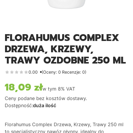
FLORAHUMUS COMPLEX
DRZEWA, KRZEWY,
TRAWY OZDOBNE 250 ML
0.00
(Oceny: 0 Recenzje: 0)
18,09 zł
Cena
w tym
8%
VAT
Ceny podane bez kosztów dostawy.
Dostępność:
duża ilość
Florahumus Complex Drzewa, Krzewy, Trawy 250 ml
to specjalistyczny nawóz płynny,
idealny do