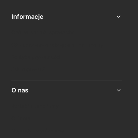
Informacje
Ogólne warunki sprzedaży
Oświadczenie o odstąpieniu od umowy
Polityka prywatności
Jak kupować?
O nas
Kontakt i dane firmy
O firmie
Nagrody i wyróżnienia