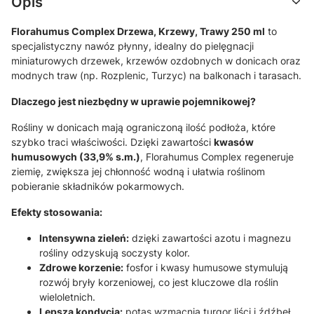
Opis
Florahumus Complex Drzewa, Krzewy, Trawy 250 ml
to
specjalistyczny nawóz płynny,
idealny do pielęgnacji
miniaturowych drzewek,
krzewów ozdobnych w donicach oraz
modnych traw (np.
Rozplenic,
Turzyc) na balkonach i tarasach.
Dlaczego jest niezbędny w uprawie pojemnikowej?
Rośliny w donicach mają ograniczoną ilość podłoża,
które
szybko traci właściwości.
Dzięki zawartości
kwasów
humusowych (33,9% s.m.)
,
Florahumus Complex regeneruje
ziemię,
zwiększa jej chłonność wodną i ułatwia roślinom
pobieranie składników pokarmowych.
Efekty stosowania:
Intensywna zieleń:
dzięki zawartości azotu i magnezu
rośliny odzyskują soczysty kolor.
Zdrowe korzenie:
fosfor i kwasy humusowe stymulują
rozwój bryły korzeniowej,
co jest kluczowe dla roślin
wieloletnich.
Lepsza kondycja:
potas wzmacnia turgor liści i źdźbeł