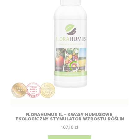
FLORAHUMUS 1L - KWASY HUMUSOWE,
EKOLOGICZNY STYMULATOR WZROSTU ROŚLIN
Cena
167,16 zł