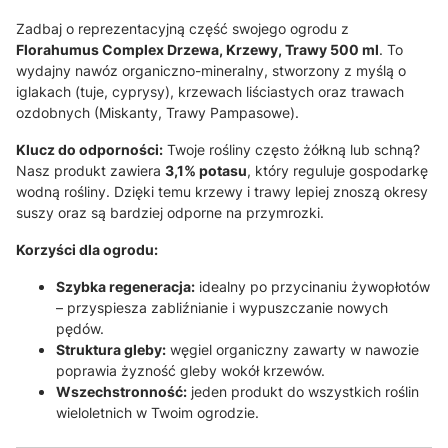
Zadbaj o reprezentacyjną część swojego ogrodu z
Florahumus Complex Drzewa, Krzewy, Trawy 500 ml
. To
wydajny nawóz organiczno-mineralny, stworzony z myślą o
iglakach (tuje, cyprysy), krzewach liściastych oraz trawach
ozdobnych (Miskanty, Trawy Pampasowe).
Klucz do odporności:
Twoje rośliny często żółkną lub schną?
Nasz produkt zawiera
3,1% potasu
, który reguluje gospodarkę
wodną rośliny. Dzięki temu krzewy i trawy lepiej znoszą okresy
suszy oraz są bardziej odporne na przymrozki.
Korzyści dla ogrodu:
Szybka regeneracja:
idealny po przycinaniu żywopłotów
– przyspiesza zabliźnianie i wypuszczanie nowych
pędów.
Struktura gleby:
węgiel organiczny zawarty w nawozie
poprawia żyzność gleby wokół krzewów.
Wszechstronność:
jeden produkt do wszystkich roślin
wieloletnich w Twoim ogrodzie.