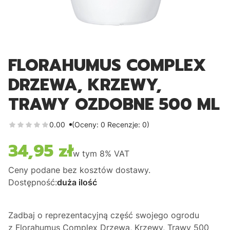
FLORAHUMUS COMPLEX
DRZEWA, KRZEWY,
TRAWY OZDOBNE 500 ML
0.00
(Oceny: 0 Recenzje: 0)
34,95 zł
Cena
w tym
8%
VAT
Ceny podane bez kosztów dostawy.
Dostępność:
duża ilość
Zadbaj o reprezentacyjną część swojego ogrodu
z
Florahumus Complex Drzewa, Krzewy, Trawy 500