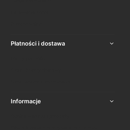
Twoje zamówienia
Ustawienia konta
Przechowalnia
Płatności i dostawa
Formy płatności
Czas i koszty dostawy
Czas realizacji zamówienia
Informacje
Ogólne warunki sprzedaży
Oświadczenie o odstąpieniu od umowy