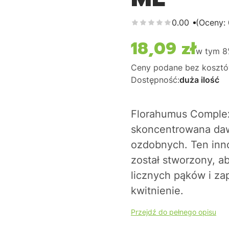
0.00
(Oceny: 
18,09 zł
Cena
w tym
Ceny podane bez kosztó
Dostępność:
duża ilość
Florahumus Complex
skoncentrowana daw
ozdobnych. Ten inn
został stworzony, a
licznych pąków i za
kwitnienie.
Przejdź do pełnego opisu