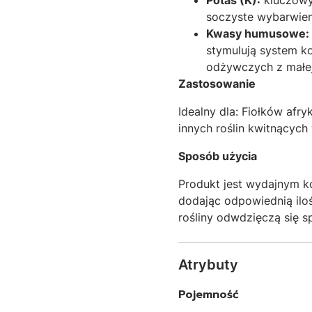
Potas (K):
kluczowy 
soczyste wybarwien
Kwasy humusowe:
stymulują system ko
odżywczych z małej 
Zastosowanie
Idealny dla: Fiołków afr
innych roślin kwitnących
Sposób użycia
Produkt jest wydajnym ko
dodając odpowiednią il
rośliny odwdzięczą się 
Atrybuty
Pojemność