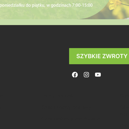
SZYBKIE ZWROTY
ia
Formy płatności
Ogó
a
Czas i koszty dostawy
Ośw
ods
Czas realizacji zamówienia
Poli