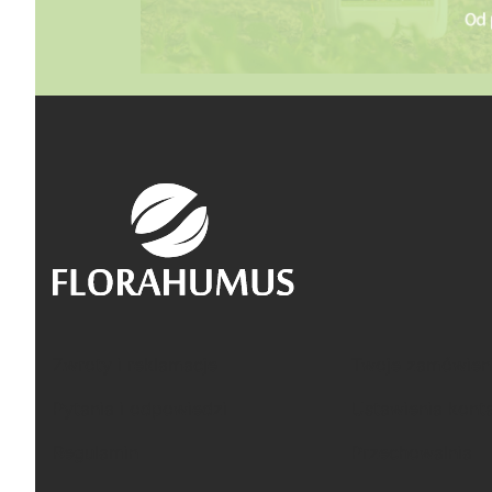
Linki w stopce
Zwroty i reklamacje
Twoje zamówien
Pytania i odpowiedzi
Ustawienia kont
Regulamin
Przechowalnia