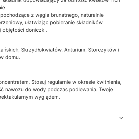
składnik odpowiadający za obfitość kwiatów i ich
ie.
pochodzące z węgla brunatnego, naturalnie
rzeniowy, ułatwiając pobieranie składników
objętości doniczki.
ykańskich, Skrzydłokwiatów, Anturium, Storczyków i
 w domu.
ncentratem. Stosuj regularnie w okresie kwitnienia,
ość nawozu do wody podczas podlewania. Twoje
spektakularnym wyglądem.