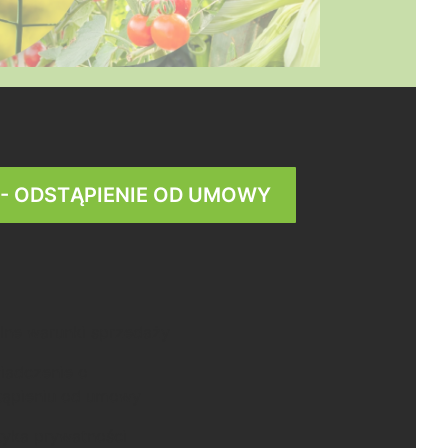
 - ODSTĄPIENIE OD UMOWY
lne warunki sprzedaży
iadczenie o
tąpieniu od umowy
tyka prywatności