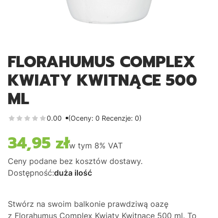
FLORAHUMUS COMPLEX
KWIATY KWITNĄCE 500
ML
0.00
(Oceny: 0 Recenzje: 0)
34,95 zł
Cena
w tym
8%
VAT
Ceny podane bez kosztów dostawy.
Dostępność:
duża ilość
Stwórz na swoim balkonie prawdziwą oazę
z
Florahumus Complex Kwiaty Kwitnące 500 ml
. To