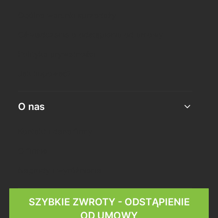
Ogólne warunki sprzedaży
Oświadczenie o odstąpieniu od umowy
Polityka prywatności
Jak kupować?
O nas
Kontakt i dane firmy
O firmie
Nagrody i wyróżnienia
SZYBKIE ZWROTY - ODSTĄPIENIE
OD UMOWY