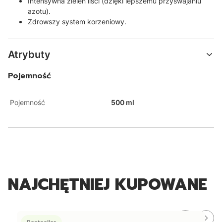
Intensywna zieleń liści (dzięki lepszemu przyswajaniu
azotu).
Zdrowszy system korzeniowy.
Atrybuty
Pojemność
Pojemność
500 ml
NAJCHĘTNIEJ KUPOWANE