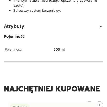
Intensywna zieleń liści (dzięki lepszemu przyswajaniu
azotu).
Zdrowszy system korzeniowy.
Atrybuty
Pojemność
Pojemność
500 ml
NAJCHĘTNIEJ KUPOWANE