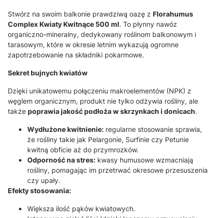
Stwórz na swoim balkonie prawdziwą oazę z
Florahumus
Complex Kwiaty Kwitnące 500 ml
. To płynny nawóz
organiczno-mineralny, dedykowany roślinom balkonowym i
tarasowym, które w okresie letnim wykazują ogromne
zapotrzebowanie na składniki pokarmowe.
Sekret bujnych kwiatów
Dzięki unikatowemu połączeniu makroelementów (NPK) z
węglem organicznym, produkt nie tylko odżywia rośliny, ale
także
poprawia jakość podłoża w skrzynkach i donicach
.
Wydłużone kwitnienie:
regularne stosowanie sprawia,
że rośliny takie jak Pelargonie, Surfinie czy Petunie
kwitną obficie aż do przymrozków.
Odporność na stres:
kwasy humusowe wzmacniają
rośliny, pomagając im przetrwać okresowe przesuszenia
czy upały.
Efekty stosowania:
Większa ilość pąków kwiatowych.