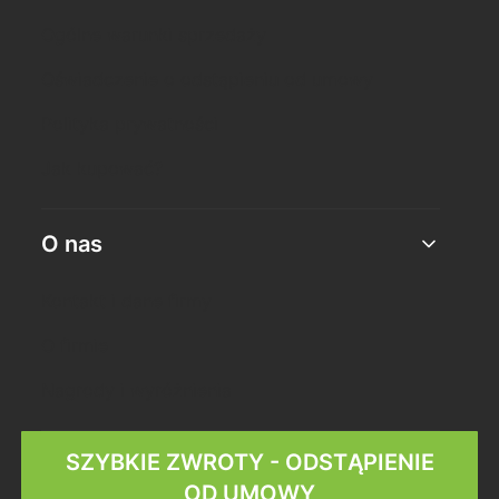
Ogólne warunki sprzedaży
Oświadczenie o odstąpieniu od umowy
Polityka prywatności
Jak kupować?
O nas
Kontakt i dane firmy
O firmie
Nagrody i wyróżnienia
SZYBKIE ZWROTY - ODSTĄPIENIE
OD UMOWY