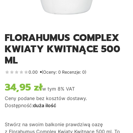
FLORAHUMUS COMPLEX
KWIATY KWITNĄCE 500
ML
0.00
(Oceny: 0 Recenzje: 0)
34,95 zł
Cena
w tym
8%
VAT
Ceny podane bez kosztów dostawy.
Dostępność:
duża ilość
Stwórz na swoim balkonie prawdziwą oazę
z
Florahumus Complex Kwiaty Kwitnące 500 ml
. To