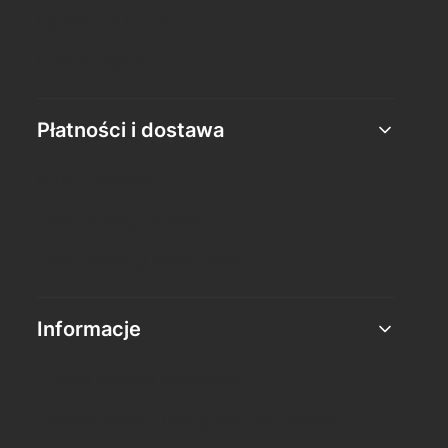
Ustawienia konta
Przechowalnia
Płatności i dostawa
Formy płatności
Czas i koszty dostawy
Czas realizacji zamówienia
Informacje
Ogólne warunki sprzedaży
Oświadczenie o odstąpieniu od umowy