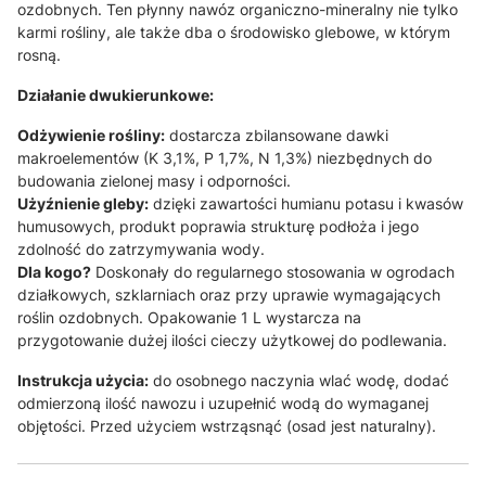
ozdobnych. Ten płynny nawóz organiczno-mineralny nie tylko
karmi rośliny, ale także dba o środowisko glebowe, w którym
rosną.
Działanie dwukierunkowe:
Odżywienie rośliny:
dostarcza zbilansowane dawki
makroelementów (K 3,1%, P 1,7%, N 1,3%) niezbędnych do
budowania zielonej masy i odporności
.
Użyźnienie gleby:
dzięki zawartości humianu potasu i kwasów
humusowych, produkt poprawia strukturę podłoża i jego
zdolność do zatrzymywania wody
.
Dla kogo?
Doskonały do regularnego stosowania w ogrodach
działkowych, szklarniach oraz przy uprawie wymagających
roślin ozdobnych
. Opakowanie 1 L wystarcza na
przygotowanie dużej ilości cieczy użytkowej do podlewania.
Instrukcja użycia:
do osobnego naczynia wlać wodę, dodać
odmierzoną ilość nawozu i uzupełnić wodą do wymaganej
objętości.
Przed użyciem wstrząsnąć (osad jest naturalny)
.