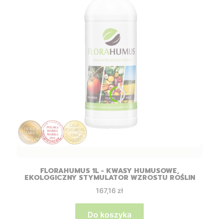
FLORAHUMUS 1L - KWASY HUMUSOWE,
EKOLOGICZNY STYMULATOR WZROSTU ROŚLIN
Cena
167,16 zł
Do koszyka