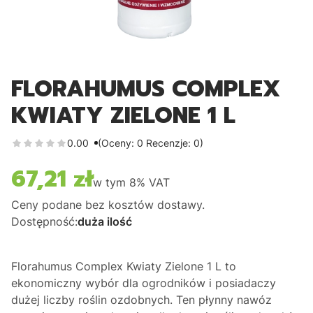
FLORAHUMUS COMPLEX
KWIATY ZIELONE 1 L
0.00
(Oceny: 0 Recenzje: 0)
67,21 zł
Cena
w tym
8%
VAT
Ceny podane bez kosztów dostawy.
Dostępność:
duża ilość
Florahumus Complex Kwiaty Zielone 1 L
to
ekonomiczny wybór dla ogrodników i posiadaczy
dużej liczby roślin ozdobnych. Ten płynny nawóz