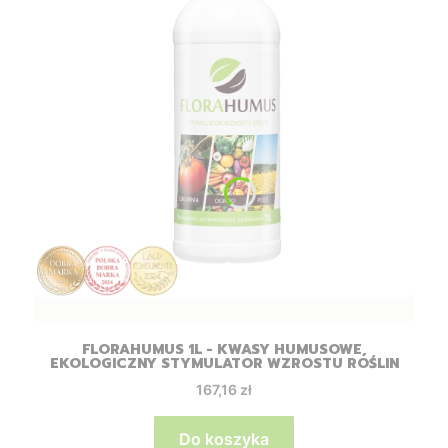
FLORAHUMUS 1L - KWASY HUMUSOWE,
EKOLOGICZNY STYMULATOR WZROSTU ROŚLIN
Cena
167,16 zł
Do koszyka