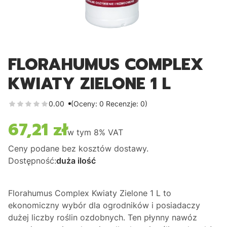
FLORAHUMUS COMPLEX
KWIATY ZIELONE 1 L
0.00
(Oceny: 0 Recenzje: 0)
67,21 zł
Cena
w tym
8%
VAT
Ceny podane bez kosztów dostawy.
Dostępność:
duża ilość
Florahumus Complex Kwiaty Zielone 1 L
to
ekonomiczny wybór dla ogrodników i posiadaczy
dużej liczby roślin ozdobnych. Ten płynny nawóz