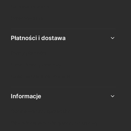
Ustawienia konta
Przechowalnia
Płatności i dostawa
Formy płatności
Czas i koszty dostawy
Czas realizacji zamówienia
Informacje
Ogólne warunki sprzedaży
Oświadczenie o odstąpieniu od umowy