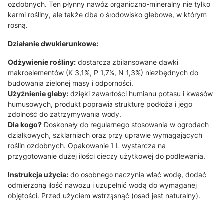
ozdobnych. Ten płynny nawóz organiczno-mineralny nie tylko
karmi rośliny, ale także dba o środowisko glebowe, w którym
rosną.
Działanie dwukierunkowe:
Odżywienie rośliny:
dostarcza zbilansowane dawki
makroelementów (K 3,1%, P 1,7%, N 1,3%) niezbędnych do
budowania zielonej masy i odporności
.
Użyźnienie gleby:
dzięki zawartości humianu potasu i kwasów
humusowych, produkt poprawia strukturę podłoża i jego
zdolność do zatrzymywania wody
.
Dla kogo?
Doskonały do regularnego stosowania w ogrodach
działkowych, szklarniach oraz przy uprawie wymagających
roślin ozdobnych
. Opakowanie 1 L wystarcza na
przygotowanie dużej ilości cieczy użytkowej do podlewania.
Instrukcja użycia:
do osobnego naczynia wlać wodę, dodać
odmierzoną ilość nawozu i uzupełnić wodą do wymaganej
objętości.
Przed użyciem wstrząsnąć (osad jest naturalny)
.