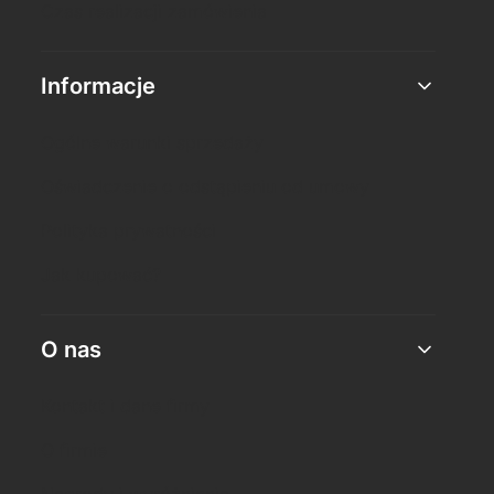
Czas realizacji zamówienia
Informacje
Ogólne warunki sprzedaży
Oświadczenie o odstąpieniu od umowy
Polityka prywatności
Jak kupować?
O nas
Kontakt i dane firmy
O firmie