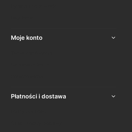
Pytania i odpowiedzi
Regulamin
Moje konto
Twoje zamówienia
Ustawienia konta
Przechowalnia
Płatności i dostawa
Formy płatności
Czas i koszty dostawy