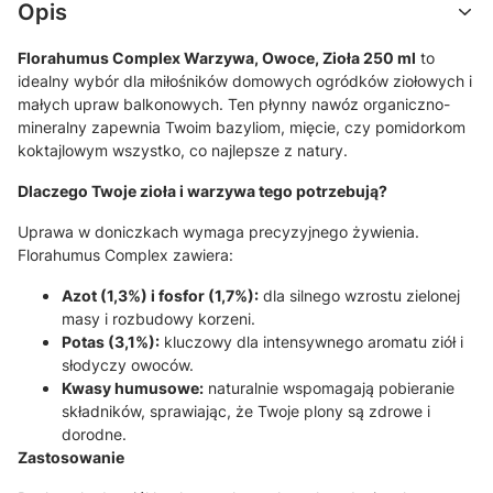
Opis
Florahumus Complex Warzywa, Owoce, Zioła 250 ml
to
idealny wybór dla miłośników domowych ogródków ziołowych i
małych upraw balkonowych.
Ten płynny nawóz organiczno-
mineralny zapewnia Twoim bazyliom,
mięcie,
czy pomidorkom
koktajlowym wszystko,
co najlepsze z natury.
Dlaczego Twoje zioła i warzywa tego potrzebują?
Uprawa w doniczkach wymaga precyzyjnego żywienia.
Florahumus Complex zawiera:
Azot (1,3%) i fosfor (1,7%):
dla silnego wzrostu zielonej
masy i rozbudowy korzeni.
Potas (3,1%):
kluczowy dla intensywnego aromatu ziół i
słodyczy owoców.
Kwasy humusowe:
naturalnie wspomagają pobieranie
składników,
sprawiając,
że Twoje plony są zdrowe i
dorodne.
Zastosowanie