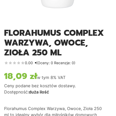
FLORAHUMUS COMPLEX
WARZYWA, OWOCE,
ZIOŁA 250 ML
0.00
(Oceny: 0 Recenzje: 0)
18,09 zł
Cena
w tym
8%
VAT
Ceny podane bez kosztów dostawy.
Dostępność:
duża ilość
Florahumus Complex Warzywa, Owoce, Zioła 250
ml
to idealny wybór dla miłośników domowych