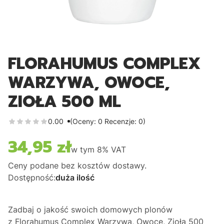
FLORAHUMUS COMPLEX
WARZYWA, OWOCE,
ZIOŁA 500 ML
0.00
(Oceny: 0 Recenzje: 0)
34,95 zł
Cena
w tym
8%
VAT
Ceny podane bez kosztów dostawy.
Dostępność:
duża ilość
Zadbaj o jakość swoich domowych plonów
z
Florahumus Complex Warzywa, Owoce, Zioła 500