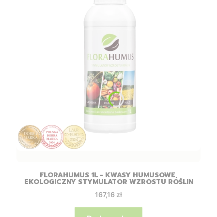
FLORAHUMUS 1L - KWASY HUMUSOWE,
EKOLOGICZNY STYMULATOR WZROSTU ROŚLIN
Cena
167,16 zł