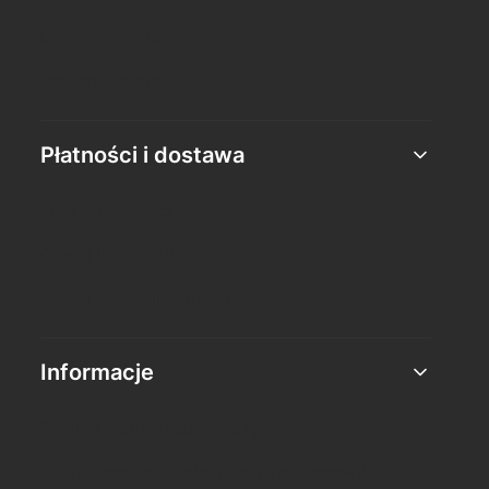
Ustawienia konta
Przechowalnia
Płatności i dostawa
Formy płatności
Czas i koszty dostawy
Czas realizacji zamówienia
Informacje
Ogólne warunki sprzedaży
Oświadczenie o odstąpieniu od umowy