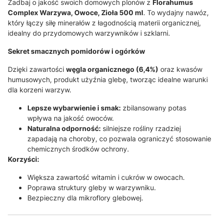
Zadbaj o jakość swoich domowych plonów z
Florahumus
Complex Warzywa, Owoce, Zioła 500 ml
. To wydajny nawóz,
który łączy siłę minerałów z łagodnością materii organicznej,
idealny do przydomowych warzywników i szklarni.
Sekret smacznych pomidorów i ogórków
Dzięki zawartości
węgla organicznego (6,4%)
oraz kwasów
humusowych, produkt użyźnia glebę, tworząc idealne warunki
dla korzeni warzyw
.
Lepsze wybarwienie i smak:
zbilansowany potas
wpływa na jakość owoców
.
Naturalna odporność:
silniejsze rośliny rzadziej
zapadają na choroby, co pozwala ograniczyć stosowanie
chemicznych środków ochrony.
Korzyści:
Większa zawartość witamin i cukrów w owocach.
Poprawa struktury gleby w warzywniku.
Bezpieczny dla mikroflory glebowej.