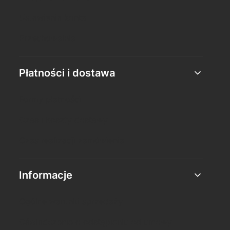
Ustawienia konta
Przechowalnia
Płatności i dostawa
Formy płatności
Czas i koszty dostawy
Czas realizacji zamówienia
Informacje
Ogólne warunki sprzedaży
Oświadczenie o odstąpieniu od umowy