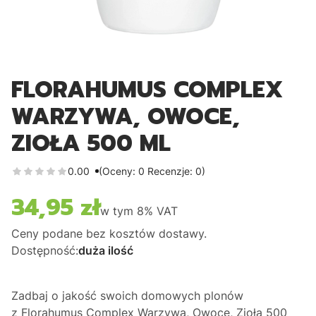
FLORAHUMUS COMPLEX
WARZYWA, OWOCE,
ZIOŁA 500 ML
0.00
(Oceny: 0 Recenzje: 0)
34,95 zł
Cena
w tym
8%
VAT
Ceny podane bez kosztów dostawy.
Dostępność:
duża ilość
Zadbaj o jakość swoich domowych plonów
z
Florahumus Complex Warzywa, Owoce, Zioła 500