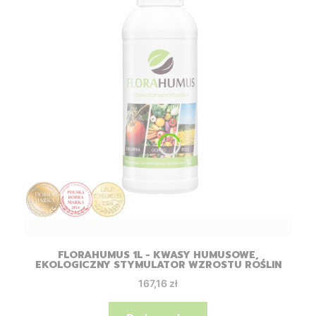
FLORAHUMUS 1L - KWASY HUMUSOWE,
EKOLOGICZNY STYMULATOR WZROSTU ROŚLIN
Cena
167,16 zł