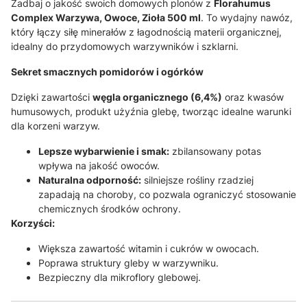
Zadbaj o jakość swoich domowych plonów z
Florahumus
Complex Warzywa, Owoce, Zioła 500 ml
. To wydajny nawóz,
który łączy siłę minerałów z łagodnością materii organicznej,
idealny do przydomowych warzywników i szklarni.
Sekret smacznych pomidorów i ogórków
Dzięki zawartości
węgla organicznego (6,4%)
oraz kwasów
humusowych, produkt użyźnia glebę, tworząc idealne warunki
dla korzeni warzyw
.
Lepsze wybarwienie i smak:
zbilansowany potas
wpływa na jakość owoców
.
Naturalna odporność:
silniejsze rośliny rzadziej
zapadają na choroby, co pozwala ograniczyć stosowanie
chemicznych środków ochrony.
Korzyści:
Większa zawartość witamin i cukrów w owocach.
Poprawa struktury gleby w warzywniku.
Bezpieczny dla mikroflory glebowej.