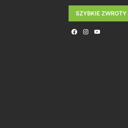
SZYBKIE ZWROTY
ia
Formy płatności
Ogó
a
Czas i koszty dostawy
Ośw
ods
Czas realizacji zamówienia
Poli
Jak