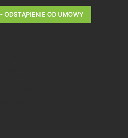
 - ODSTĄPIENIE OD UMOWY
lne warunki sprzedaży
iadczenie o
tąpieniu od umowy
tyka prywatności
 kupować?