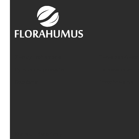
Linki w stopce
Zwroty i reklamacje
Twoje zamówien
Pytania i odpowiedzi
Ustawienia kont
Regulamin
Przechowalnia
Kontakt i dane firmy