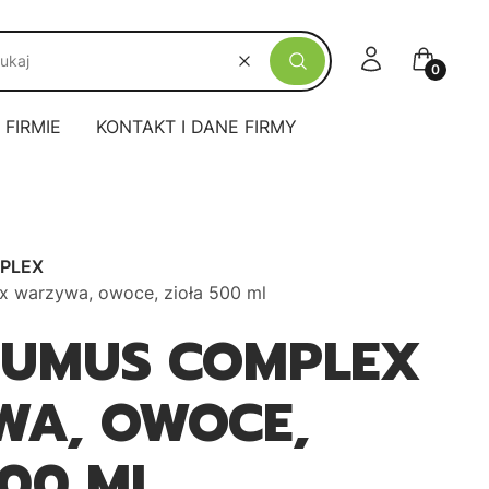
Zaloguj się
Koszyk
Wyczyść
Szukaj
 FIRMIE
KONTAKT I DANE FIRMY
PLEX
warzywa, owoce, zioła 500 ml
HUMUS COMPLEX
A, OWOCE,
500 ML