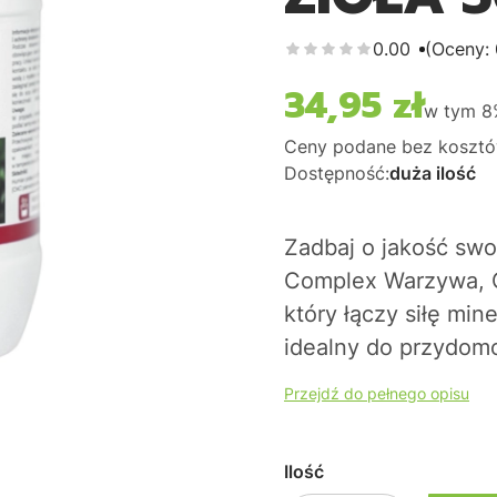
0.00
(Oceny: 
34,95 zł
Cena
w tym
8
Ceny podane bez kosztó
Dostępność:
duża ilość
Zadbaj o jakość s
Complex Warzywa, O
który łączy siłę min
idealny do przydom
Przejdź do pełnego opisu
Ilość