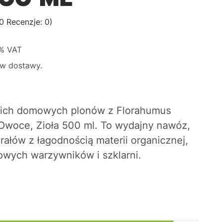
0 Recenzje: 0)
%
VAT
w dostawy.
woich domowych plonów z
Florahumus
woce, Zioła 500 ml
. To wydajny nawóz,
erałów z łagodnością materii organicznej,
owych warzywników i szklarni.