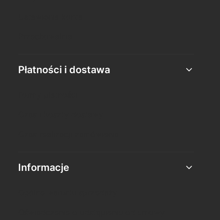
Ustawienia konta
Przechowalnia
Płatności i dostawa
Formy płatności
Czas i koszty dostawy
Czas realizacji zamówienia
Informacje
Ogólne warunki sprzedaży
Oświadczenie o odstąpieniu od umowy