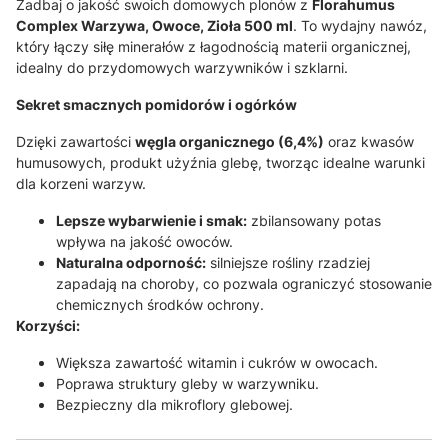
Zadbaj o jakość swoich domowych plonów z
Florahumus
Complex Warzywa, Owoce, Zioła 500 ml
. To wydajny nawóz,
który łączy siłę minerałów z łagodnością materii organicznej,
idealny do przydomowych warzywników i szklarni.
Sekret smacznych pomidorów i ogórków
Dzięki zawartości
węgla organicznego (6,4%)
oraz kwasów
humusowych, produkt użyźnia glebę, tworząc idealne warunki
dla korzeni warzyw
.
Lepsze wybarwienie i smak:
zbilansowany potas
wpływa na jakość owoców
.
Naturalna odporność:
silniejsze rośliny rzadziej
zapadają na choroby, co pozwala ograniczyć stosowanie
chemicznych środków ochrony.
Korzyści:
Większa zawartość witamin i cukrów w owocach.
Poprawa struktury gleby w warzywniku.
Bezpieczny dla mikroflory glebowej.