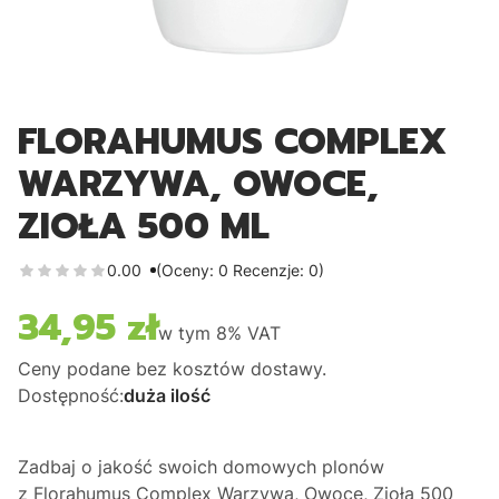
FLORAHUMUS COMPLEX
WARZYWA, OWOCE,
ZIOŁA 500 ML
0.00
(Oceny: 0 Recenzje: 0)
34,95 zł
Cena
w tym
8%
VAT
Ceny podane bez kosztów dostawy.
Dostępność:
duża ilość
Zadbaj o jakość swoich domowych plonów
z
Florahumus Complex Warzywa, Owoce, Zioła 500