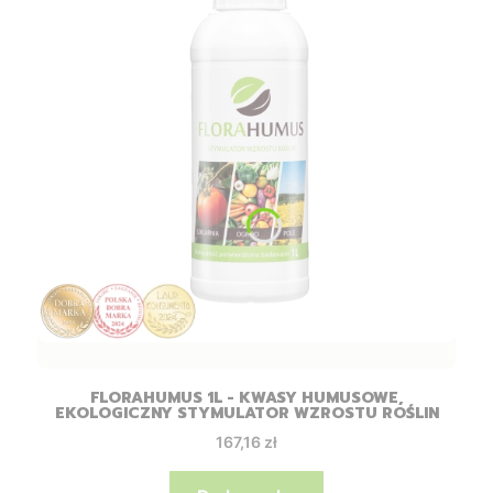
FLORAHUMUS 1L - KWASY HUMUSOWE,
EKOLOGICZNY STYMULATOR WZROSTU ROŚLIN
Cena
167,16 zł