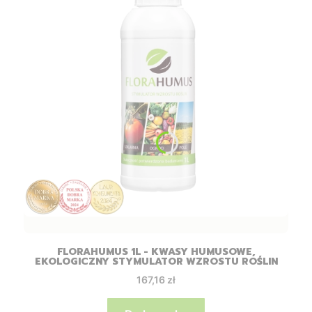
FLORAHUMUS 1L - KWASY HUMUSOWE,
EKOLOGICZNY STYMULATOR WZROSTU ROŚLIN
Cena
167,16 zł