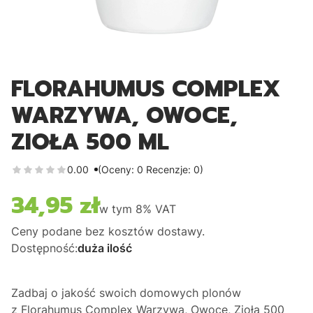
FLORAHUMUS COMPLEX
WARZYWA, OWOCE,
ZIOŁA 500 ML
0.00
(Oceny: 0 Recenzje: 0)
34,95 zł
Cena
w tym
8%
VAT
Ceny podane bez kosztów dostawy.
Dostępność:
duża ilość
Zadbaj o jakość swoich domowych plonów
z
Florahumus Complex Warzywa, Owoce, Zioła 500