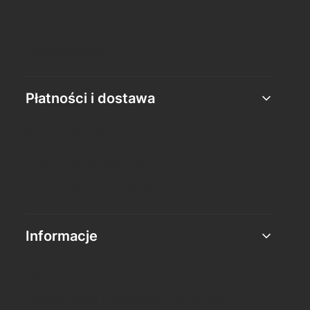
Ustawienia konta
Przechowalnia
Płatności i dostawa
Formy płatności
Czas i koszty dostawy
Czas realizacji zamówienia
Informacje
Ogólne warunki sprzedaży
Oświadczenie o odstąpieniu od umowy