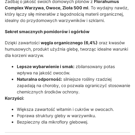
Zadbaj o jakość swoich domowych plonów z
Florahumus
Complex Warzywa, Owoce, Zioła 500 ml
. To wydajny nawóz,
który łączy siłę minerałów z łagodnością materii organicznej,
idealny do przydomowych warzywników i szklarni.
Sekret smacznych pomidorów i ogórków
Dzięki zawartości
węgla organicznego (6,4%)
oraz kwasów
humusowych, produkt użyźnia glebę, tworząc idealne warunki
dla korzeni warzyw
.
Lepsze wybarwienie i smak:
zbilansowany potas
wpływa na jakość owoców
.
Naturalna odporność:
silniejsze rośliny rzadziej
zapadają na choroby, co pozwala ograniczyć stosowanie
chemicznych środków ochrony.
Korzyści:
Większa zawartość witamin i cukrów w owocach.
Poprawa struktury gleby w warzywniku.
Bezpieczny dla mikroflory glebowej.