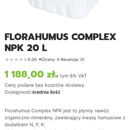
FLORAHUMUS COMPLEX
NPK 20 L
0.00
(Oceny: 0 Recenzje: 0)
1 188,00 zł
Cena
w tym
8%
VAT
Ceny podane bez kosztów dostawy.
Dostępność:
średnia ilość
Florahumus Complex NPK jest to płynny nawóz
organiczno-mineralny, zawierający kwasy humusowe z
dodatkiem N, P, K.