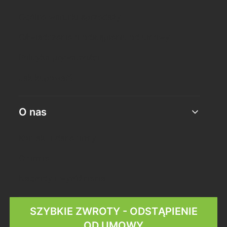
Ogólne warunki sprzedaży
Oświadczenie o odstąpieniu od umowy
Polityka prywatności
Jak kupować?
O nas
Kontakt i dane firmy
O firmie
Nagrody i wyróżnienia
SZYBKIE ZWROTY - ODSTĄPIENIE
OD UMOWY