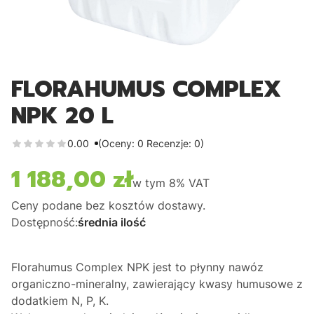
FLORAHUMUS COMPLEX
NPK 20 L
0.00
(Oceny: 0 Recenzje: 0)
1 188,00 zł
Cena
w tym
8%
VAT
Ceny podane bez kosztów dostawy.
Dostępność:
średnia ilość
Florahumus Complex NPK jest to płynny nawóz
organiczno-mineralny, zawierający kwasy humusowe z
dodatkiem N, P, K.