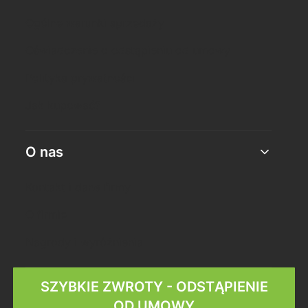
Ogólne warunki sprzedaży
Oświadczenie o odstąpieniu od umowy
Polityka prywatności
Jak kupować?
O nas
Kontakt i dane firmy
O firmie
Nagrody i wyróżnienia
SZYBKIE ZWROTY - ODSTĄPIENIE
OD UMOWY