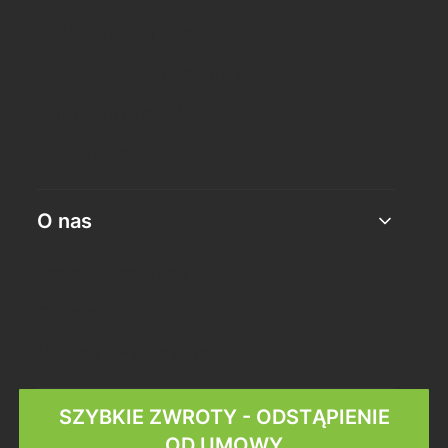
Ogólne warunki sprzedaży
Oświadczenie o odstąpieniu od umowy
Polityka prywatności
Jak kupować?
O nas
Kontakt i dane firmy
O firmie
Nagrody i wyróżnienia
SZYBKIE ZWROTY - ODSTĄPIENIE
OD UMOWY