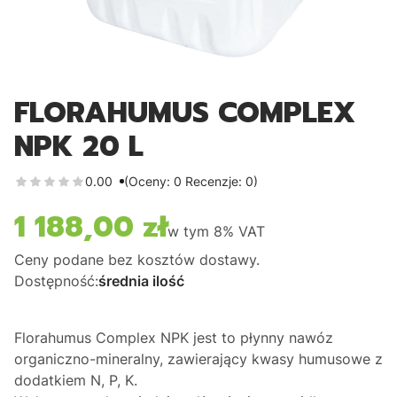
FLORAHUMUS COMPLEX
NPK 20 L
0.00
(Oceny: 0 Recenzje: 0)
1 188,00 zł
Cena
w tym
8%
VAT
Ceny podane bez kosztów dostawy.
Dostępność:
średnia ilość
Florahumus Complex NPK jest to płynny nawóz
organiczno-mineralny, zawierający kwasy humusowe z
dodatkiem N, P, K.