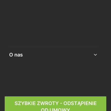
Ogólne warunki sprzedaży
Oświadczenie o odstąpieniu od umowy
Polityka prywatności
Jak kupować?
O nas
Kontakt i dane firmy
O firmie
Nagrody i wyróżnienia
SZYBKIE ZWROTY - ODSTĄPIENIE
OD UMOWY