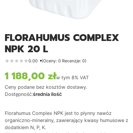
FLORAHUMUS COMPLEX
NPK 20 L
0.00
(Oceny: 0 Recenzje: 0)
1 188,00 zł
Cena
w tym
8%
VAT
Ceny podane bez kosztów dostawy.
Dostępność:
średnia ilość
Florahumus Complex NPK jest to płynny nawóz
organiczno-mineralny, zawierający kwasy humusowe z
dodatkiem N, P, K.