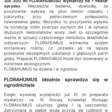
Już 300 ml FLORAHUMUSU wystarczy na 1 hektar
oprysku
. Niezależne badania, dowiodły, że
pozytywnie wpływa na plon nasion rzepaku i
kukurydzy, przy jednoczesnym polepszeniu
nawodnienia gleby. Wszystko to pozytywnie wpływa
na kondycję roślin podczas suchych dni i w sytuacji
dłuższych niedostatków wody. Jest to szczególnie
ważne w sytuacji częściowego niedoboru składników
odżywczych. FLORAHUMUS wzmacnia system
korzeniowy rośliny, co pozwala jej na lepsze
pobieranie niezbędnych substancji z głębszych partii
gleby. Preparat FLORAHUMUS może być stosowany w
rolnictwie ekologicznym.
FLORAHUMUS na działce i w ogrodzie
FLORAHUMUS idealnie sprawdza się w
ogrodnictwie
Dzięki wysokiej wydajności już 15 ml preparatu
wystarczy na 10 litrową konewkę! Stosując
FLORAHUMUS użyźnisz glebę i ją uszczelnisz.
Zatrzymana w glebie woda przyda się roślinom w