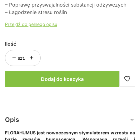
– Poprawę przyswajalności substancji odżywczych
– Łagodzenie stresu roślin
Przejdź do pełnego opisu
Ilość
szt.
Dodaj do koszyka
Opis
FLORAHUMUS jest nowoczesnym stymulatorem wzrostu na
bazie kwasów humusowych. Wspomaga rozwój i