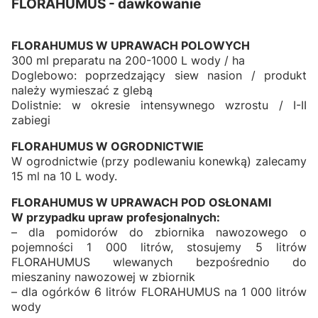
FLORAHUMUS - dawkowanie
FLORAHUMUS W UPRAWACH POLOWYCH
300 ml preparatu na 200-1000 L wody / ha
Doglebowo: poprzedzający siew nasion / produkt
należy wymieszać z glebą
Dolistnie: w okresie intensywnego wzrostu / I-II
zabiegi
FLORAHUMUS W OGRODNICTWIE
W ogrodnictwie (przy podlewaniu konewką) zalecamy
15 ml na 10 L wody.
FLORAHUMUS W UPRAWACH POD OSŁONAMI
W przypadku upraw profesjonalnych:
– dla pomidorów do zbiornika nawozowego o
pojemności 1 000 litrów, stosujemy 5 litrów
FLORAHUMUS wlewanych bezpośrednio do
mieszaniny nawozowej w zbiornik
– dla ogórków 6 litrów FLORAHUMUS na 1 000 litrów
wody