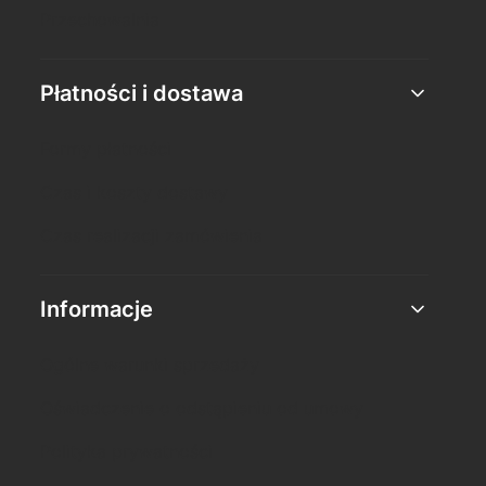
Przechowalnia
Płatności i dostawa
Formy płatności
Czas i koszty dostawy
Czas realizacji zamówienia
Informacje
Ogólne warunki sprzedaży
Oświadczenie o odstąpieniu od umowy
Polityka prywatności