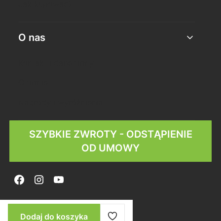
Jak kupować?
O nas
Kontakt i dane firmy
O firmie
Nagrody i wyróżnienia
SZYBKIE ZWROTY - ODSTĄPIENIE
OD UMOWY
© Copyright 2025
Shoper
Dodaj do koszyka