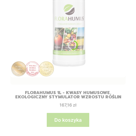
FLORAHUMUS 1L - KWASY HUMUSOWE,
EKOLOGICZNY STYMULATOR WZROSTU ROŚLIN
Cena
167,16 zł
Do koszyka