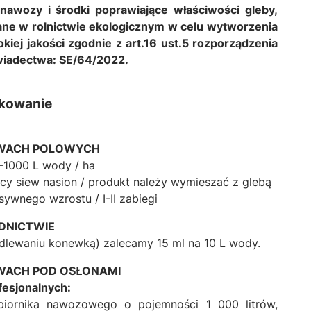
 nawozy i środki poprawiające właściwości gleby,
ne w rolnictwie ekologicznym w celu wytworzenia
iej jakości zgodnie z art.16 ust.5 rozporządzenia
wiadectwa: SE/64/2022.
kowanie
WACH POLOWYCH
-1000 L wody / ha
y siew nasion / produkt należy wymieszać z glebą
nsywnego wzrostu / I-II zabiegi
DNICTWIE
dlewaniu konewką) zalecamy 15 ml na 10 L wody.
WACH POD OSŁONAMI
esjonalnych:
iornika nawozowego o pojemności 1 000 litrów,