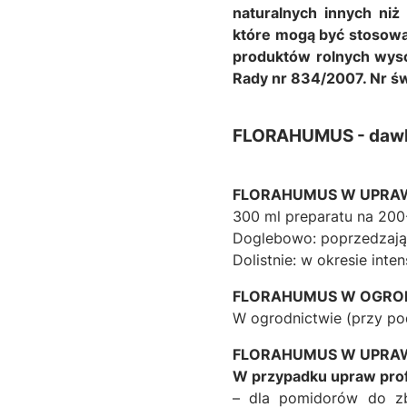
naturalnych innych niż
które mogą być stosowa
produktów rolnych wysok
Rady nr 834/2007. Nr ś
FLORAHUMUS - daw
FLORAHUMUS W UPRA
300 ml preparatu na 200
Doglebowo: poprzedzając
Dolistnie: w okresie inte
FLORAHUMUS W OGRO
W ogrodnictwie (przy po
FLORAHUMUS W UPRA
W przypadku upraw prof
– dla pomidorów do zb