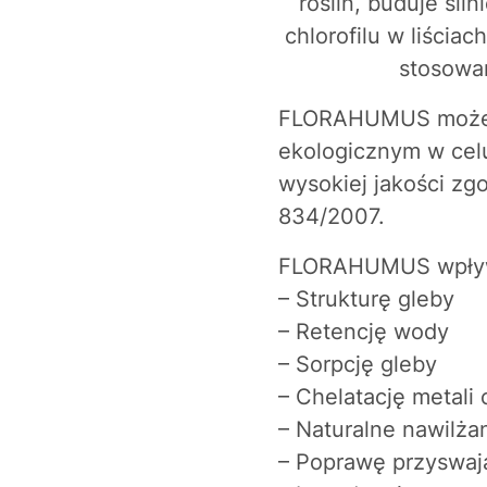
roślin, buduje sil
chlorofilu w liści
stosowa
FLORAHUMUS może b
ekologicznym w cel
wysokiej jakości zgo
834/2007.
FLORAHUMUS wpływ
– Strukturę gleby
– Retencję wody
– Sorpcję gleby
– Chelatację metali 
– Naturalne nawilżan
– Poprawę przyswaj