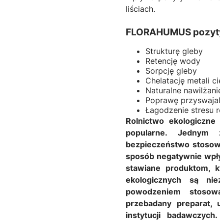
liściach.
FLORAHUMUS pozyty
Strukturę gleby
Retencję wody
Sorpcję gleby
Chelatację metali c
Naturalne nawilżanie
Poprawę przyswajal
Łagodzenie stresu r
Rolnictwo ekologiczne 
popularne. Jednym 
bezpieczeństwo stosow
sposób negatywnie wpły
stawiane produktom, 
ekologicznych są n
powodzeniem stosowa
przebadany preparat, 
instytucji badawczyc