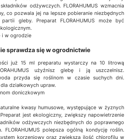
u składników odżywczych. FLORAHUMUS wzmacnia
y, co pozwala jej na lepsze pobieranie niezbędnych
h partii gleby. Preparat FLORAHUMUS może być
ekologicznym.
i w ogrodzie
e sprawdza się w ogrodnictwie
ości już 15 ml preparatu wystarczy na 10 litrową
LORAHUMUS użyźnisz glebę i ją uszczelnisz.
oda przyda się roślinom w czasie suchych dni.
 dla działkowych upraw.
inom doniczkowym
turalne kwasy humusowe, występujące w żyznych
Preparat jest ekologiczny, zwiększy napowietrzenie
składników odżywczych niezbędnych do poprawnego
in. FLORAHUMUS polepsza ogólną kondycję roślin.
stem korzeniowy oraz zwiększa ilość chlorofilu w