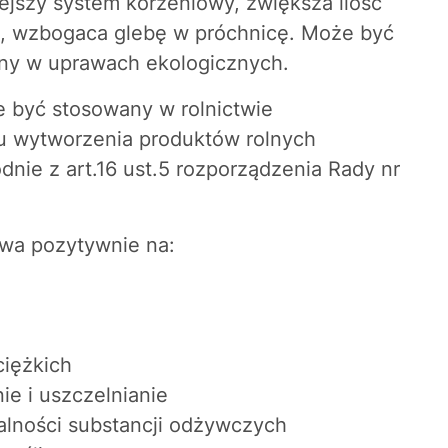
niejszy system korzeniowy, zwiększa ilość
ach, wzbogaca glebę w próchnicę. Może być
ny w uprawach ekologicznych.
yć stosowany w rolnictwie
u wytworzenia produktów rolnych
dnie z art.16 ust.5 rozporządzenia Rady nr
a pozytywnie na:
ciężkich
ie i uszczelnianie
alności substancji odżywczych