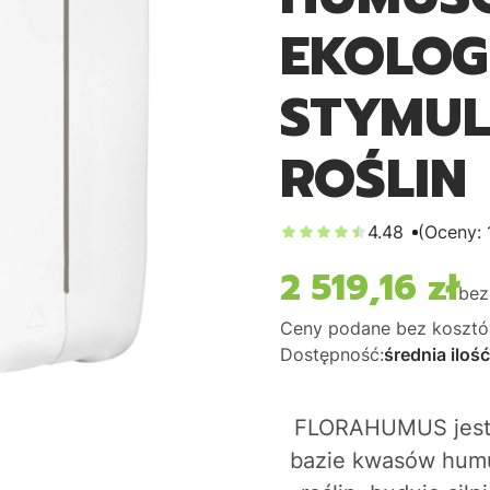
EKOLOG
STYMUL
ROŚLIN
4.48
(Oceny: 
2 519,16 zł
Cena
bez
Ceny podane bez kosztó
Dostępność:
średnia ilość
FLORAHUMUS jest 
bazie kwasów hum