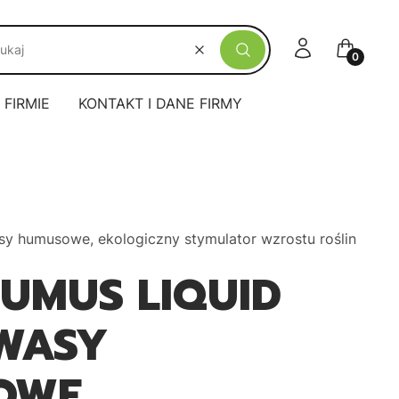
Zaloguj się
Koszyk
Wyczyść
Szukaj
 FIRMIE
KONTAKT I DANE FIRMY
 humusowe, ekologiczny stymulator wzrostu roślin
UMUS LIQUID
KWASY
OWE,