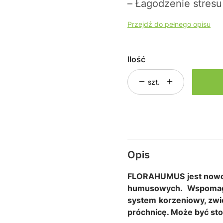
– Łagodzenie stresu 
Przejdź do pełnego opisu
Ilość
szt.
Opis
FLORAHUMUS jest nowo
humusowych. Wspomaga 
system korzeniowy, zwię
próchnicę. Może być st