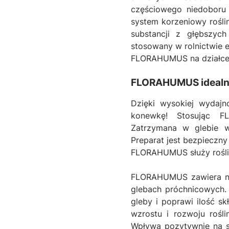
częściowego niedobor
system korzeniowy roślin
substancji z głębszyc
stosowany w rolnictwie 
FLORAHUMUS na działce 
FLORAHUMUS idealni
Dzięki wysokiej wydajn
konewkę! Stosując F
Zatrzymana w glebie w
Preparat jest bezpieczny
FLORAHUMUS służy rośl
FLORAHUMUS zawiera na
glebach próchnicowych. 
gleby i poprawi ilość 
wzrostu i rozwoju rośl
Wpływa pozytywnie na sy