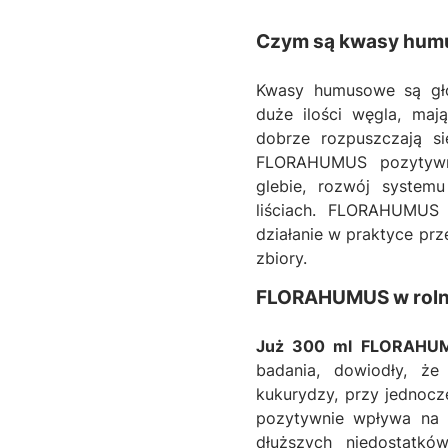
Czym są kwasy hu
Kwasy humusowe są głó
duże ilości węgla, ma
dobrze rozpuszczają si
FLORAHUMUS pozytywn
glebie, rozwój systemu
liściach. FLORAHUMUS 
działanie w praktyce prze
zbiory.
FLORAHUMUS w roln
Już 300 ml FLORAHUMU
badania, dowiodły, ż
kukurydzy, przy jednocz
pozytywnie wpływa na k
dłuższych niedostatkó