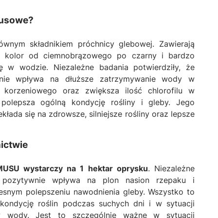
musowe?
wnym składnikiem próchnicy glebowej. Zawierają
ją kolor od ciemnobrązowego po czarny i bardzo
ę w wodzie. Niezależne badania potwierdziły, że
ie wpływa na dłuższe zatrzymywanie wody w
 korzeniowego oraz zwiększa ilość chlorofilu w
polepsza ogólną kondycję rośliny i gleby. Jego
kłada się na zdrowsze, silniejsze rośliny oraz lepsze
ictwie
SU wystarczy na 1 hektar oprysku
. Niezależne
e pozytywnie wpływa na plon nasion rzepaku i
esnym polepszeniu nawodnienia gleby. Wszystko to
ondycję roślin podczas suchych dni i w sytuacji
w wody. Jest to szczególnie ważne w sytuacji