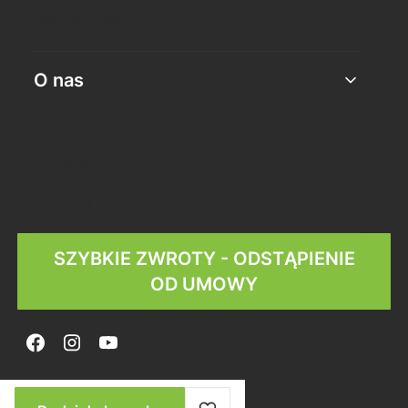
Jak kupować?
O nas
Kontakt i dane firmy
O firmie
Nagrody i wyróżnienia
SZYBKIE ZWROTY - ODSTĄPIENIE
OD UMOWY
© Copyright 2025
Shoper