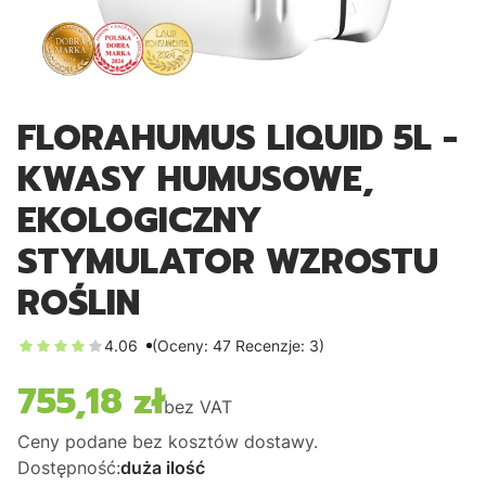
FLORAHUMUS LIQUID 5L -
KWASY HUMUSOWE,
EKOLOGICZNY
STYMULATOR WZROSTU
ROŚLIN
4.06
(Oceny: 47 Recenzje: 3)
755,18 zł
Cena
bez VAT
Ceny podane bez kosztów dostawy.
Dostępność:
duża ilość