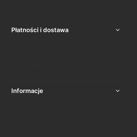
Przechowalnia
Płatności i dostawa
Formy płatności
Czas i koszty dostawy
Czas realizacji zamówienia
Informacje
Ogólne warunki sprzedaży
Oświadczenie o odstąpieniu od umowy
Polityka prywatności