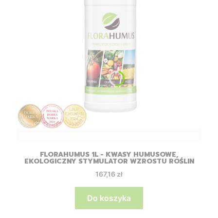
FLORAHUMUS 1L - KWASY HUMUSOWE,
EKOLOGICZNY STYMULATOR WZROSTU ROŚLIN
Cena
167,16 zł
Do koszyka