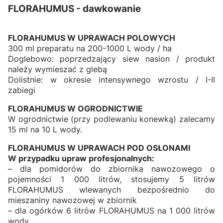
FLORAHUMUS - dawkowanie
FLORAHUMUS W UPRAWACH POLOWYCH
300 ml preparatu na 200-1000 L wody / ha
Doglebowo: poprzedzający siew nasion / produkt
należy wymieszać z glebą
Dolistnie: w okresie intensywnego wzrostu / I-II
zabiegi
FLORAHUMUS W OGRODNICTWIE
W ogrodnictwie (przy podlewaniu konewką) zalecamy
15 ml na 10 L wody.
FLORAHUMUS W UPRAWACH POD OSŁONAMI
W przypadku upraw profesjonalnych:
– dla pomidorów do zbiornika nawozowego o
pojemności 1 000 litrów, stosujemy 5 litrów
FLORAHUMUS wlewanych bezpośrednio do
mieszaniny nawozowej w zbiornik
– dla ogórków 6 litrów FLORAHUMUS na 1 000 litrów
wody