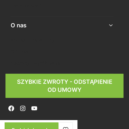
Jak kupować?
O nas
Kontakt i dane firmy
O firmie
Nagrody i wyróżnienia
SZYBKIE ZWROTY - ODSTĄPIENIE
OD UMOWY
© Copyright 2025
Shoper