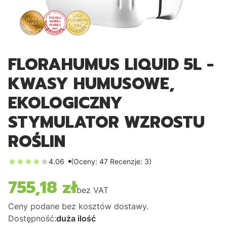
FLORAHUMUS LIQUID 5L -
KWASY HUMUSOWE,
EKOLOGICZNY
STYMULATOR WZROSTU
ROŚLIN
4.06
(Oceny: 47 Recenzje: 3)
755,18 zł
Cena
bez VAT
Ceny podane bez kosztów dostawy.
Dostępność:
duża ilość