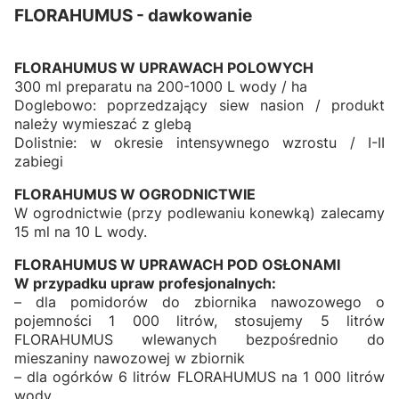
FLORAHUMUS - dawkowanie
FLORAHUMUS W UPRAWACH POLOWYCH
300 ml preparatu na 200-1000 L wody / ha
Doglebowo: poprzedzający siew nasion / produkt
należy wymieszać z glebą
Dolistnie: w okresie intensywnego wzrostu / I-II
zabiegi
FLORAHUMUS W OGRODNICTWIE
W ogrodnictwie (przy podlewaniu konewką) zalecamy
15 ml na 10 L wody.
FLORAHUMUS W UPRAWACH POD OSŁONAMI
W przypadku upraw profesjonalnych:
– dla pomidorów do zbiornika nawozowego o
pojemności 1 000 litrów, stosujemy 5 litrów
FLORAHUMUS wlewanych bezpośrednio do
mieszaniny nawozowej w zbiornik
– dla ogórków 6 litrów FLORAHUMUS na 1 000 litrów
wody