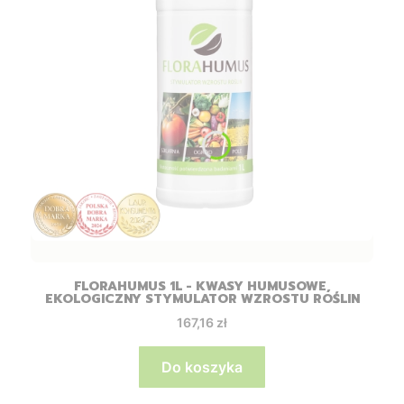
FLORAHUMUS 1L - KWASY HUMUSOWE,
EKOLOGICZNY STYMULATOR WZROSTU ROŚLIN
Cena
167,16 zł
Do koszyka