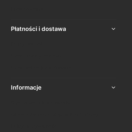
Przechowalnia
Płatności i dostawa
Formy płatności
Czas i koszty dostawy
Czas realizacji zamówienia
Informacje
Ogólne warunki sprzedaży
Oświadczenie o odstąpieniu od umowy
Polityka prywatności