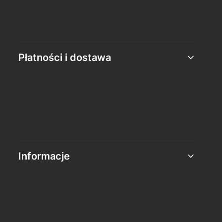
Ustawienia konta
Przechowalnia
Płatności i dostawa
Formy płatności
Czas i koszty dostawy
Czas realizacji zamówienia
Informacje
Ogólne warunki sprzedaży
Oświadczenie o odstąpieniu od umowy
Polityka prywatności