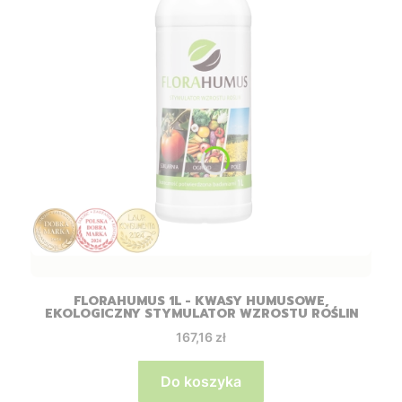
FLORAHUMUS 1L - KWASY HUMUSOWE,
EKOLOGICZNY STYMULATOR WZROSTU ROŚLIN
Cena
167,16 zł
Do koszyka