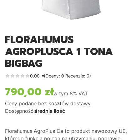
FLORAHUMUS
AGROPLUSCA 1 TONA
BIGBAG
0.00
(Oceny: 0 Recenzje: 0)
790,00 zł
Cena
w tym
8%
VAT
Ceny podane bez kosztów dostawy.
Dostępność:
średnia ilość
Florahumus AgroPlus Ca
to produkt nawozowy UE,
którego funkcja polega na utrzymaniu, poprawie,