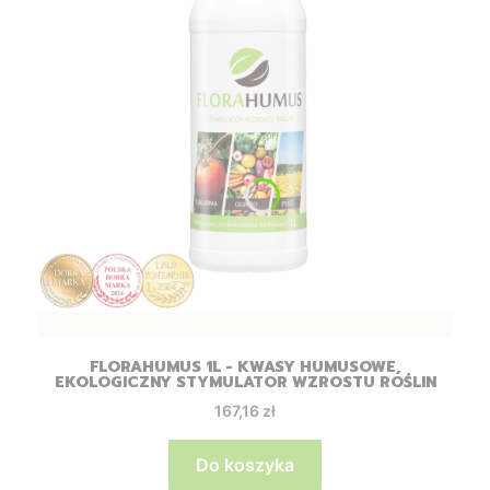
FLORAHUMUS 1L - KWASY HUMUSOWE,
EKOLOGICZNY STYMULATOR WZROSTU ROŚLIN
Cena
167,16 zł
Do koszyka