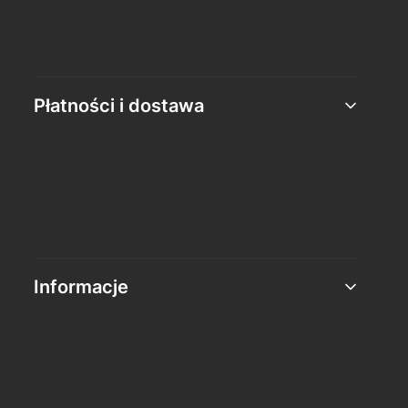
Ustawienia konta
Przechowalnia
Płatności i dostawa
Formy płatności
Czas i koszty dostawy
Czas realizacji zamówienia
Informacje
Ogólne warunki sprzedaży
Oświadczenie o odstąpieniu od umowy
Polityka prywatności