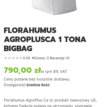
FLORAHUMUS
AGROPLUSCA 1 TONA
BIGBAG
0.00
(Oceny: 0 Recenzje: 0)
790,00 zł
Cena
w tym
8%
VAT
Ceny podane bez kosztów dostawy.
Dostępność:
średnia ilość
Florahumus AgroPlus Ca
to produkt nawozowy UE,
którego funkcja polega na utrzymaniu, poprawie,