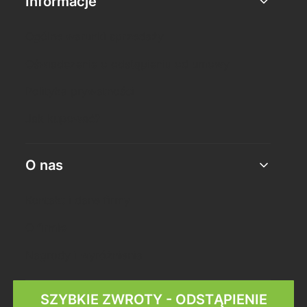
Informacje
Ogólne warunki sprzedaży
Oświadczenie o odstąpieniu od umowy
Polityka prywatności
Jak kupować?
O nas
Kontakt i dane firmy
O firmie
Nagrody i wyróżnienia
SZYBKIE ZWROTY - ODSTĄPIENIE