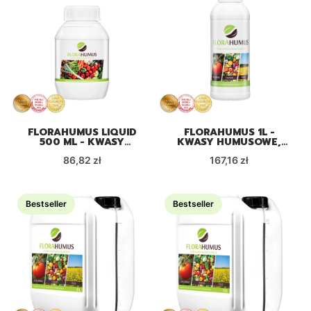
FLORAHUMUS LIQUID
FLORAHUMUS 1L -
500 ML - KWASY
KWASY HUMUSOWE,
HUMUSOWE,
EKOLOGICZNY
Cena
Cena
EKOLOGICZNY
86,82 zł
STYMULATOR WZROSTU
167,16 zł
STYMULATOR WZROSTU
ROŚLIN
ROŚLIN
Bestseller
Bestseller