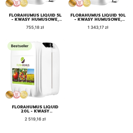
FLORAHUMUS LIQUID 5L
FLORAHUMUS LIQUID 10L
- KWASY HUMUSOWE,
- KWASY HUMUSOWE,
EKOLOGICZNY
EKOLOGICZNY
Cena
Cena
STYMULATOR WZROSTU
755,18 zł
STYMULATOR WZROSTU
1 343,17 zł
ROŚLIN
ROŚLIN
Bestseller
FLORAHUMUS LIQUID
20L - KWASY
HUMUSOWE,
Cena
EKOLOGICZNY
2 519,16 zł
STYMULATOR WZROSTU
ROŚLIN