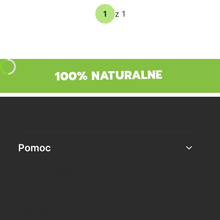
z 1
100% NATURALNE
Linki w stopce
Pomoc
Zwroty i reklamacje
Pytania i odpowiedzi
Regulamin